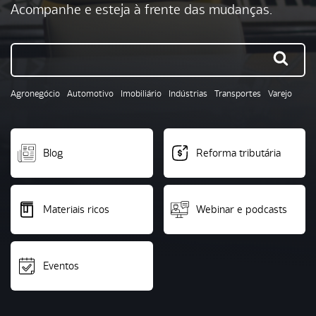
Acompanhe e esteja à frente das mudanças.
Agronegócio
Automotivo
Imobiliário
Indústrias
Transportes
Varejo
Blog
Reforma tributária
Materiais ricos
Webinar e podcasts
Eventos