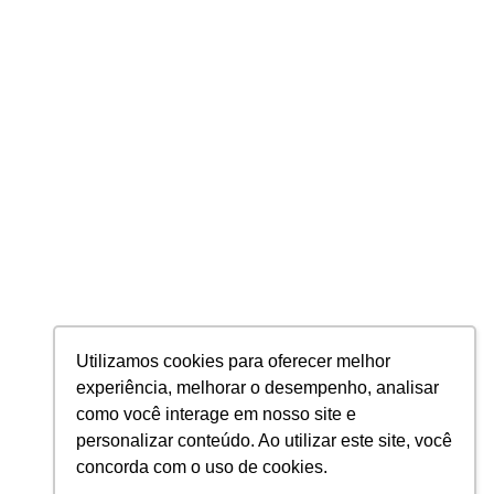
Auditoria e Consultoria Tributária
BPO de Folha de Pagamento
Contabilidade
PRIVACIDADE
Política de Privacidade
Política de Cookies
2026 © Planning Todos os direitos Reservados
PLANNING AUDITORES E CONTADORES S/S LTDA - CNPJ: 24.296.850/0001-
Utilizamos cookies para oferecer melhor
47
experiência, melhorar o desempenho, analisar
como você interage em nosso site e
personalizar conteúdo. Ao utilizar este site, você
concorda com o uso de cookies.