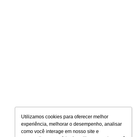
Estruturações Corporativas
Inteligência Tributária
Auditoria e Consultoria Tributária
BPO de Folha de Pagamento
Contabilidade
PRIVACIDADE
Política de Privacidade
Política de Cookies
2026 © Planning Todos os direitos Reservados
PLANNING AUDITORES E CONTADORES S/S LTDA - CNPJ: 24.296.850/0001-
Utilizamos cookies para oferecer melhor
47
experiência, melhorar o desempenho, analisar
como você interage em nosso site e