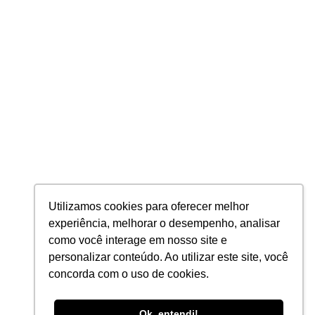
BPO de Folha de Pagamento
Contabilidade
PRIVACIDADE
Política de Privacidade
Política de Cookies
2026 © Planning Todos os direitos Reservados
PLANNING AUDITORES E CONTADORES S/S LTDA - CNPJ: 24.296.850/0001-
Utilizamos cookies para oferecer melhor
47
experiência, melhorar o desempenho, analisar
como você interage em nosso site e
personalizar conteúdo. Ao utilizar este site, você
concorda com o uso de cookies.
Ok, entendi!