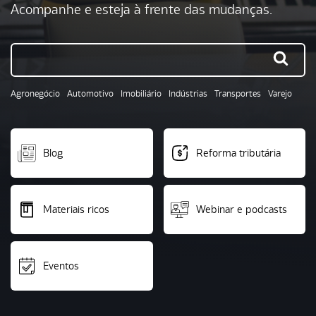
Acompanhe e esteja à frente das mudanças.
Agronegócio
Automotivo
Imobiliário
Indústrias
Transportes
Varejo
Blog
Reforma tributária
Materiais ricos
Webinar e podcasts
Eventos