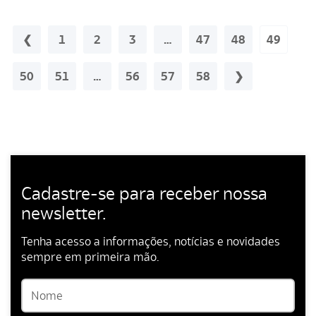
1
2
3
…
47
48
49
50
51
…
56
57
58
Cadastre-se para receber nossa
newsletter.
Tenha acesso a informações, notícias e novidades
sempre em primeira mão.