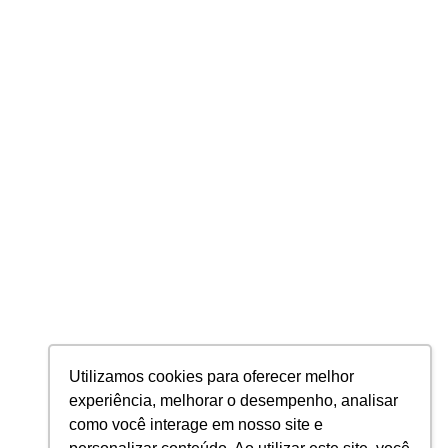
Inteligência Tributária
Auditoria e Consultoria Tributária
BPO de Folha de Pagamento
Contabilidade
PRIVACIDADE
Política de Privacidade
Política de Cookies
2026 © Planning Todos os direitos Reservados
PLANNING AUDITORES E CONTADORES S/S LTDA - CNPJ: 24.296.850/0001-
Utilizamos cookies para oferecer melhor
47
experiência, melhorar o desempenho, analisar
como você interage em nosso site e