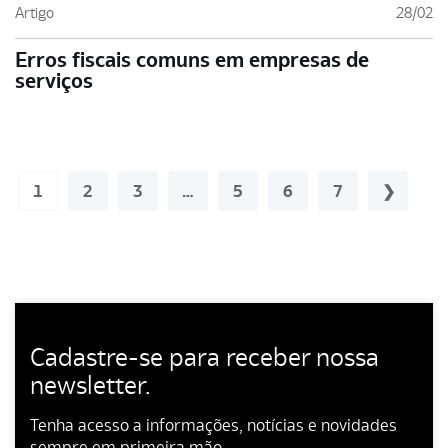
Artigo
28/02
Erros fiscais comuns em empresas de
serviços
1
2
3
…
5
6
7
Cadastre-se para receber nossa
newsletter.
Tenha acesso a informações, notícias e novidades
sempre em primeira mão.