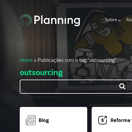
Sobre
At
Home
»
Publicações com a tag "outsourcing"
outsourcing
Blog
Reforma t