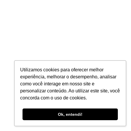
Campo Novo do Parecis – MT
Avenida Brasil, 1124-NE - Centro, 78360-000
Fortaleza – CE
Rua Alberto Feitosa Lima, 91, 60810-018
Maceió – AL
Rua Rita de Cássia, 363, Gruta de Lurdes, 57050-000
Utilizamos cookies para oferecer melhor
experiência, melhorar o desempenho, analisar
como você interage em nosso site e
personalizar conteúdo. Ao utilizar este site, você
concorda com o uso de cookies.
INSTITUCIONAL
Ok, entendi!
Sobre
Carreira