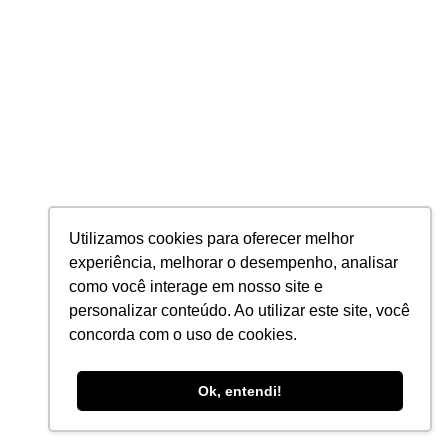
Sobre
Carreira
Cases de Sucesso
#8 (sem título)
Contato
SEGMENTOS
Indústrias
Utilizamos cookies para oferecer melhor
experiência, melhorar o desempenho, analisar
Agronegócio
como você interage em nosso site e
Automotivo
personalizar conteúdo. Ao utilizar este site, você
Construção Civil
concorda com o uso de cookies.
Transportes e Logística
Ok, entendi!
Varejo e Distribuição
Energia