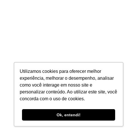
PRIVACIDADE
Política de Privacidade
Política de Cookies
2026 © Planning Todos os direitos Reservados
PLANNING AUDITORES E CONTADORES S/S LTDA - CNPJ: 24.296.850/0001-
Utilizamos cookies para oferecer melhor
47
experiência, melhorar o desempenho, analisar
como você interage em nosso site e
personalizar conteúdo. Ao utilizar este site, você
concorda com o uso de cookies.
Ok, entendi!