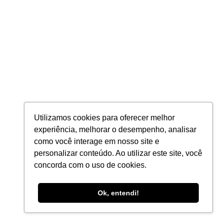
Cases de Sucesso
#8 (sem título)
Contato
SEGMENTOS
Indústrias
Agronegócio
Automotivo
Utilizamos cookies para oferecer melhor
experiência, melhorar o desempenho, analisar
Construção Civil
como você interage em nosso site e
Transportes e Logística
personalizar conteúdo. Ao utilizar este site, você
Varejo e Distribuição
concorda com o uso de cookies.
Energia
Ok, entendi!
Hotelaria
Serviços