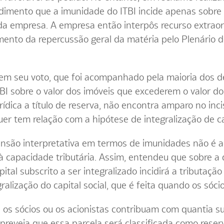
dimento que a imunidade do ITBI incide apenas sobre o
l da empresa. A empresa então interpôs recurso extraord
mento da repercussão geral da matéria pelo Plenário
 em seu voto, que foi acompanhado pela maioria dos 
I sobre o valor dos imóveis que excederem o valor do c
ídica a título de reserva, não encontra amparo no incis
quer tem relação com a hipótese de integralização de ca
ensão interpretativa em termos de imunidades não é a
 à capacidade tributária. Assim, entendeu que sobre a
ital subscrito a ser integralizado incidirá a tributação
ralização do capital social, que é feita quando os sóci
os sócios ou os acionistas contribuam com quantia s
l preveja que essa parcela será classificada como rese