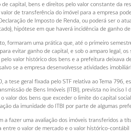
ção de capital, bens e direitos pelo valor constante da 
o valor de transferência do imóvel para a empresa pode
a Declaração de Imposto de Renda, ou poderá ser o at
cado), hipótese em que haverá incidência de ganho de 
unto, formaram uma prática que, até o primeiro semestr
 para evitar ganho de capital, e sob o amparo legal, os
 pelo valor histórico dos bens e a prefeitura deixava 
 salvo se a empresa desenvolvesse atividades imobiliár
 a tese geral fixada pelo STF relativa ao Tema 796, 
nsmissão de Bens Imóveis (ITBI), prevista no inciso I 
o valor dos bens que exceder o limite do capital social
ação da imunidade do ITBI por parte de algumas prefe
 a fazer uma avaliação dos imóveis transferidos a títu
a entre o valor de mercado e o valor histórico-contábil