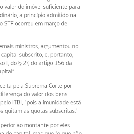
 valor do imóvel suficiente para
inário, a princípio admitido na
 do STF ocorreu em março de
demais ministros, argumentou no
apital subscrito, e, portanto,
o I, do § 2º, do artigo 156 da
pital”.
ceita pela Suprema Corte por
 diferença do valor dos bens
 pelo ITBI, “pois a imunidade está
os quitam as quotas subscritas.”
uperior ao montante por eles
rva de capital, mas que “o que não