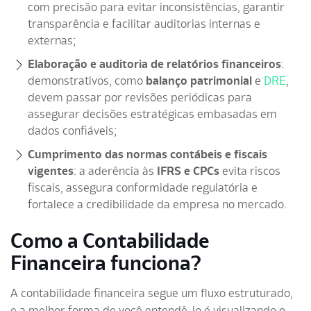
com precisão para evitar inconsistências, garantir
transparência e facilitar auditorias internas e
externas;
Elaboração e auditoria de relatórios financeiros
:
d
emonstrativos, como
b
alanço patrimonial
e
DRE
,
devem passar por revisões periódicas para
assegurar decisões estratégicas embasadas em
dados confiáveis;
Cumprimento das normas contábeis e fiscais
vigentes
: a
aderência às
IFRS e CPCs
evita riscos
fiscais, assegura conformidade regulatória e
fortalece a credibilidade da empresa no mercado.
Como a Contabilidade
Financeira funciona?
A contabilidade financeira segue um fluxo estruturado,
e a melhor forma de você entendê-lo é visualizando o