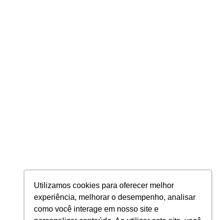
Inteligência Tributária
Auditoria e Consultoria Tributária
BPO de Folha de Pagamento
Contabilidade
PRIVACIDADE
Política de Privacidade
Política de Cookies
2026 © Planning Todos os direitos Reservados
PLANNING AUDITORES E CONTADORES S/S LTDA - CNPJ: 24.296.850/0001-
Utilizamos cookies para oferecer melhor
47
experiência, melhorar o desempenho, analisar
como você interage em nosso site e