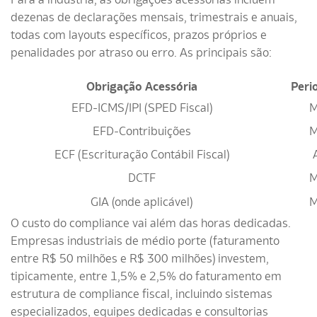
dezenas de declarações mensais, trimestrais e anuais,
todas com layouts específicos, prazos próprios e
penalidades por atraso ou erro. As principais são:
Obrigação Acessória
Peri
EFD-ICMS/IPI (SPED Fiscal)
M
EFD-Contribuições
M
ECF (Escrituração Contábil Fiscal)
DCTF
M
GIA (onde aplicável)
M
O custo do compliance vai além das horas dedicadas.
Empresas industriais de médio porte (faturamento
entre R$ 50 milhões e R$ 300 milhões) investem,
tipicamente, entre 1,5% e 2,5% do faturamento em
estrutura de compliance fiscal, incluindo sistemas
especializados, equipes dedicadas e consultorias