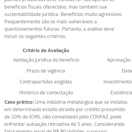
benefícios fiscais oferecidos, mas também sua
sustentabilidade jurídica. Benefícios muito agressivos
frequentemente são os mais vulneráveis a
questionamentos futuros. Portanto, a análise deve
incluir os seguintes critérios:
Critério de Avaliação
Validação jurídica do benefício
Aprovação 
Prazo de vigência
Data
Contrapartidas exigidas
Investiment
Histórico de contestação
Existênci
Caso prático:
Uma indústria metalúrgica que se instalou
em determinado estado atraída por crédito presumido
de 10% de ICMS, não convalidado pelo CONFAZ, pode
enfrentar autuação retroativa de 5 anos. Considerando
faturamento anual de R$ 80 milhões, o passivo