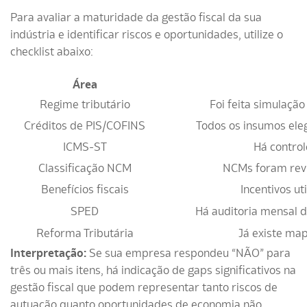
Para avaliar a maturidade da gestão fiscal da sua
indústria e identificar riscos e oportunidades, utilize o
checklist abaixo:
Área
Regime tributário
Foi feita simulaçã
Créditos de PIS/COFINS
Todos os insumos ele
ICMS-ST
Há contro
Classificação NCM
NCMs foram revi
Benefícios fiscais
Incentivos u
SPED
Há auditoria mensal d
Reforma Tributária
Já existe ma
Interpretação:
Se sua empresa respondeu “NÃO” para
três ou mais itens, há indicação de gaps significativos na
gestão fiscal que podem representar tanto riscos de
autuação quanto oportunidades de economia não