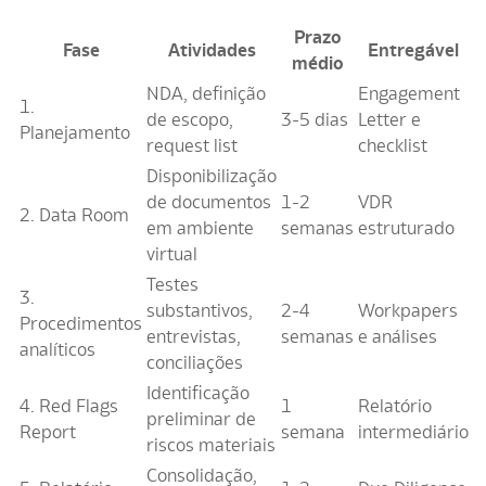
Prazo
Fase
Atividades
Entregável
médio
NDA, definição
Engagement
1.
de escopo,
3-5 dias
Letter e
Planejamento
request list
checklist
Disponibilização
de documentos
1-2
VDR
2. Data Room
em ambiente
semanas
estruturado
virtual
Testes
3.
substantivos,
2-4
Workpapers
Procedimentos
entrevistas,
semanas
e análises
analíticos
conciliações
Identificação
4. Red Flags
1
Relatório
preliminar de
Report
semana
intermediário
riscos materiais
Consolidação,