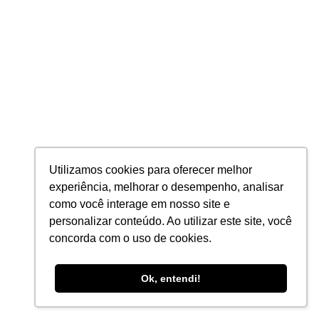
Goiânia – GO
(62) 3926-1126
Utilizamos cookies para oferecer melhor
Rua Mário Bitar, nº 81, Setor Marista, 74150-260
experiência, melhorar o desempenho, analisar
como você interage em nosso site e
São Paulo – SP
personalizar conteúdo. Ao utilizar este site, você
Av. Brigadeiro Faria Lima, nº 1.811, 9º Andar, Conj. 918, Jardim
concorda com o uso de cookies.
Paulistano, 01452-001
Ok, entendi!
Rio de Janeiro – RJ
Rua do Passeio, nº 38, Bloco II, 15º Andar, Centro, 20021-290