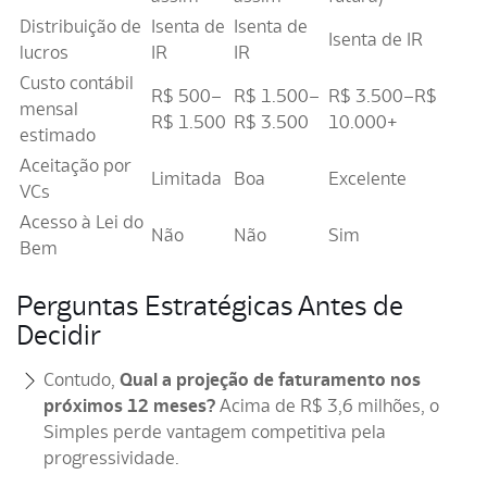
Distribuição de
Isenta de
Isenta de
Isenta de IR
lucros
IR
IR
Custo contábil
R$ 500–
R$ 1.500–
R$ 3.500–R$
mensal
R$ 1.500
R$ 3.500
10.000+
estimado
Aceitação por
Limitada
Boa
Excelente
VCs
Acesso à Lei do
Não
Não
Sim
Bem
Perguntas Estratégicas Antes de
Decidir
Contudo,
Qual a projeção de faturamento nos
próximos 12 meses?
Acima de R$ 3,6 milhões, o
Simples perde vantagem competitiva pela
progressividade.