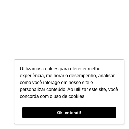
Avenida Brasil, 1124-NE - Centro, 78360-000
Fortaleza – CE
Rua Alberto Feitosa Lima, 91, 60810-018
Maceió – AL
Rua Rita de Cássia, 363, Gruta de Lurdes, 57050-000
Utilizamos cookies para oferecer melhor
experiência, melhorar o desempenho, analisar
como você interage em nosso site e
personalizar conteúdo. Ao utilizar este site, você
INSTITUCIONAL
concorda com o uso de cookies.
Sobre
Carreira
Ok, entendi!
Cases de Sucesso
#8 (sem título)