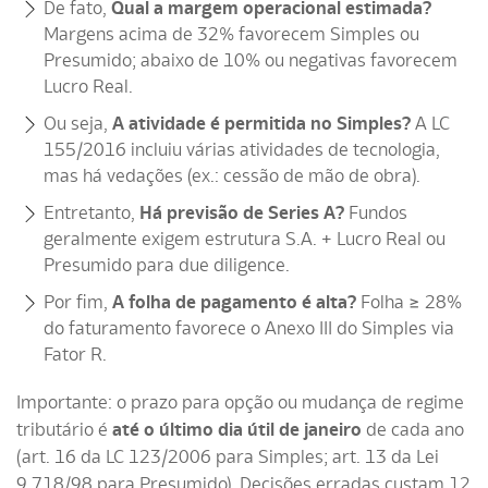
De fato,
Qual a margem operacional estimada?
Margens acima de 32% favorecem Simples ou
Presumido; abaixo de 10% ou negativas favorecem
Lucro Real.
Ou seja,
A atividade é permitida no Simples?
A LC
155/2016 incluiu várias atividades de tecnologia,
mas há vedações (ex.: cessão de mão de obra).
Entretanto,
Há previsão de Series A?
Fundos
geralmente exigem estrutura S.A. + Lucro Real ou
Presumido para due diligence.
Por fim,
A folha de pagamento é alta?
Folha ≥ 28%
do faturamento favorece o Anexo III do Simples via
Fator R.
Importante: o prazo para opção ou mudança de regime
tributário é
até o último dia útil de janeiro
de cada ano
(art. 16 da LC 123/2006 para Simples; art. 13 da Lei
9.718/98 para Presumido). Decisões erradas custam 12