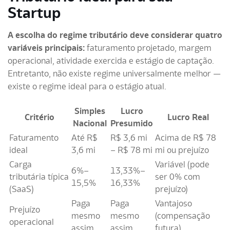
Startup
A escolha do regime tributário deve considerar quatro
variáveis principais:
faturamento projetado, margem
operacional, atividade exercida e estágio de captação.
Entretanto, não existe regime universalmente melhor —
existe o regime ideal para o estágio atual.
Simples
Lucro
Critério
Lucro Real
Nacional
Presumido
Faturamento
Até R$
R$ 3,6 mi
Acima de R$ 78
ideal
3,6 mi
– R$ 78 mi
mi ou prejuízo
Carga
Variável (pode
6%–
13,33%–
tributária típica
ser 0% com
15,5%
16,33%
(SaaS)
prejuízo)
Paga
Paga
Vantajoso
Prejuízo
mesmo
mesmo
(compensação
operacional
assim
assim
futura)