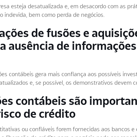
esa esteja desatualizada e, em desacordo com as práti
ção indevida, bem como perda de negócios.
sações de fusões e aquisiç
la ausência de informações
es contábeis gera mais confiança aos possíveis inves
tualizados e, se possível, os demonstrativos devem co
ões contábeis são importa
risco de crédito
tativas ou confiáveis forem fornecidas aos bancos e