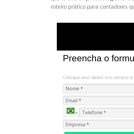
roteiro prático para contadores q
Preencha o formul
Coloque seus dados nos campos e cl