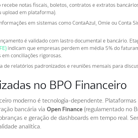
 recebe notas fiscais, boletos, contratos e extratos bancári
ou upload em plataforma).
informações em sistemas como ContaAzul, Omie ou Conta Sim
nçamento é validado com lastro documental e bancário. Eta
FE)
indicam que empresas perdem em média 5% do faturamen
s em conciliações rigorosas.
a de relatórios padronizados e reuniões mensais para discus
izadas no BPO Financeiro
eiro moderno é tecnologia-dependente. Plataformas 
ração bancária via
Open Finance
(regulamentado no Br
obranças e geração de dashboards em tempo real. Sem
lidade analítica.