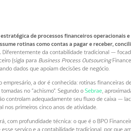
o estratégica de processos financeiros operacionais 
ssume rotinas como contas a pagar e receber, concili
.
Diferentemente da contabilidade tradicional — focad
eiro (sigla para
Business Process Outsourcing
Financei
erando dados que apoiam decisões de negócio.
 empresário, a dor é conhecida: rotinas financeiras d
s tomadas no “achismo”. Segundo o
Sebrae
, aproxima
ão controlam adequadamente seu fluxo de caixa — lacu
l nos primeiros cinco anos de atividade.
rá, com profundidade técnica: o que é o BPO Financeir
re esse serviço e a contabilidade tradicional, por qu