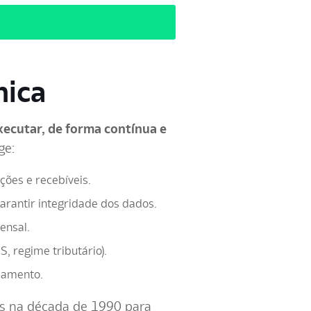
nica
xecutar, de forma contínua e
ge:
ões e recebíveis.
garantir integridade dos dados.
ensal.
, regime tributário).
idamento.
dos na década de 1990 para