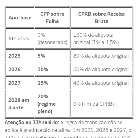
CPP sobre
CPRB sobre Receita
Ano-base
Folha
Bruta
0%
100% da alíquota
Até 2024
(desonerado)
original (1% a 4,5%)
2025
5%
80% da alíquota original
2026
10%
60% da alíquota original
2027
15%
40% da alíquota original
20%
2028 em
(regime
0% (fim da CPRB)
diante
pleno)
Atenção ao 13º salário:
a regra de transição não se
aplica à gratificação natalina. Em 2025, 2026 e 2027, o
13º salário recolhe integralmente pela alíquota de 20%