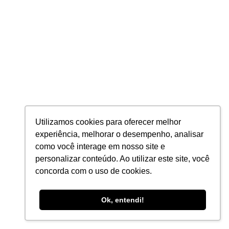
Varejo e Distribuição
Energia
Hotelaria
Serviços
ÁREAS DE ATUAÇÃO
Estruturações Corporativas
Utilizamos cookies para oferecer melhor
Inteligência Tributária
experiência, melhorar o desempenho, analisar
como você interage em nosso site e
Auditoria e Consultoria Tributária
personalizar conteúdo. Ao utilizar este site, você
BPO de Folha de Pagamento
concorda com o uso de cookies.
Contabilidade
Ok, entendi!
PRIVACIDADE