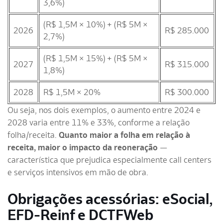
3,6%)
(R$ 1,5M × 10%) + (R$ 5M ×
2026
R$ 285.000
2,7%)
(R$ 1,5M × 15%) + (R$ 5M ×
2027
R$ 315.000
1,8%)
2028
R$ 1,5M × 20%
R$ 300.000
Ou seja, nos dois exemplos, o aumento entre 2024 e
2028 varia entre 11% e 33%, conforme a relação
folha/receita.
Quanto maior a folha em relação à
receita, maior o impacto da reoneração
—
característica que prejudica especialmente call centers
e serviços intensivos em mão de obra.
Obrigações acessórias: eSocial,
EFD-Reinf e DCTFWeb