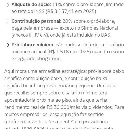
Alíquota do sócio:
11% sobre o pró-labore, limitado
ao teto do INSS (R$ 8.157,41 em 2025).
Contribuição patronal:
20% sobre o pró-labore,
paga pela empresa — exceto no Simples Nacional
(anexos III, IV e V), onde já está incluída no DAS.
Pró-labore mínimo:
não pode ser inferior a 1 salário
mínimo nacional (R$ 1.518 em 2025) quando o sócio
é segurado obrigatório.
Aqui mora uma armadilha estratégica: pró-labore baixo
significa contribuição baixa, e contribuição baixa
significa benefício previdenciário pequeno. Um sócio
que recolhe sempre sobre o salário mínimo terá
aposentadoria próxima ao piso, ainda que tenha
rendimento real de R$ 30.000/mês via dividendos. Para
muitos empresários, essa equação faz sentido
(preferem investir o “excedente” em previdência
privada PGBL/VGBL), mas exige decisão consciente.