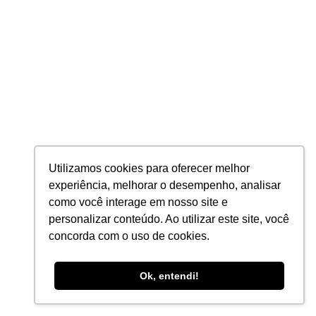
Umarizal, 66055-200
São Luís – MA
Rua dos Currupiões, nº 18, bairro Jardim Renascença, 65.075-
140
Campo Novo do Parecis – MT
Avenida Brasil, 1124-NE - Centro, 78360-000
Fortaleza – CE
Utilizamos cookies para oferecer melhor
Rua Alberto Feitosa Lima, 91, 60810-018
experiência, melhorar o desempenho, analisar
como você interage em nosso site e
Maceió – AL
personalizar conteúdo. Ao utilizar este site, você
Rua Rita de Cássia, 363, Gruta de Lurdes, 57050-000
concorda com o uso de cookies.
Ok, entendi!