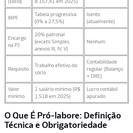
(sócio)
8.157,41 em 2025)
Tabela progressiva
Isento
IRPF
(0% a 27,5%)
(atualmente)
20% patronal
Encargo
(exceto Simples
Nenhum
na PJ
anexos III, IV, V)
Contabilidade
Trabalho efetivo do
Requisito
regular (Balanço
sócio
+ DRE)
Valor
1 salário mínimo (R$
Lucro contábil
mínimo
1.518 em 2025)
apurado
O Que É Pró-labore: Definição
Técnica e Obrigatoriedade