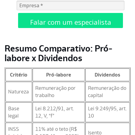
Falar com um especialista
Resumo Comparativo: Pró-
labore x Dividendos
Critério
Pró-labore
Dividendos
Remuneração por
Remuneração do
Natureza
trabalho
capital
Base
Lei 8.212/91, art.
Lei 9.249/95, art.
legal
12, V, “f”
10
INSS
11% até o teto (R$
Isento