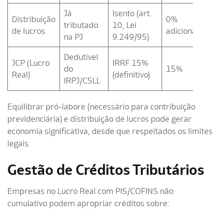
Já
Isento (art.
Distribuição
0%
tributado
10, Lei
de lucros
adicional
na PJ
9.249/95)
Dedutível
JCP (Lucro
IRRF 15%
do
15%
Real)
(definitivo)
IRPJ/CSLL
Equilibrar pró-labore (necessário para contribuição
previdenciária) e distribuição de lucros pode gerar
economia significativa, desde que respeitados os limites
legais.
Gestão de Créditos Tributários
Empresas no Lucro Real com PIS/COFINS não
cumulativo podem apropriar créditos sobre: