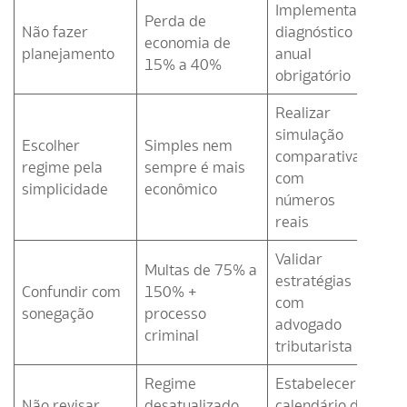
Implementar
Perda de
Não fazer
diagnóstico
economia de
planejamento
anual
15% a 40%
obrigatório
Realizar
simulação
Escolher
Simples nem
comparativa
regime pela
sempre é mais
com
simplicidade
econômico
números
reais
Validar
Multas de 75% a
estratégias
Confundir com
150% +
com
sonegação
processo
advogado
criminal
tributarista
Regime
Estabelecer
Não revisar
desatualizado
calendário de