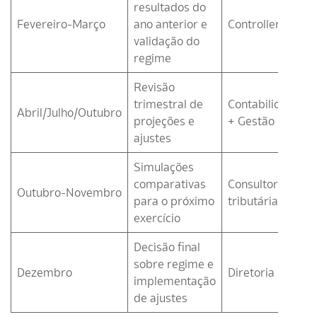
resultados do
Fevereiro-Março
ano anterior e
Controller/CFO
validação do
regime
Revisão
trimestral de
Contabilidade
Abril/Julho/Outubro
projeções e
+ Gestão
ajustes
Simulações
comparativas
Consultoria
Outubro-Novembro
para o próximo
tributária
exercício
Decisão final
sobre regime e
Dezembro
Diretoria
implementação
de ajustes