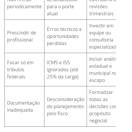
periodicamente
para o porte
revisões
atual
trimestrais
Investir em
Erros técnicos e
Prescindir de
equipe ou
oportunidades
profissional
consultoria
perdidas
especializada
Incluir análise
Focar só em
ICMS e ISS
estadual e
tributos
ignorados (até
municipal no
federais
25% da carga)
escopo
Formalizar
Desconsideração
todas as
Documentação
do planejamento
decisões com
inadequada
pelo fisco
propósito
negocial