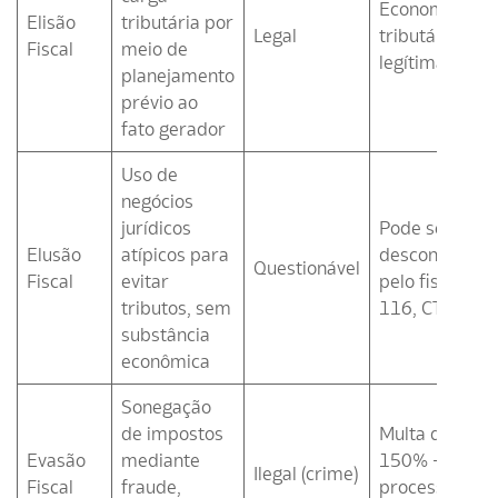
Economia
Elisão
tributária por
Legal
tributária
Fiscal
meio de
legítima
planejamento
prévio ao
fato gerador
Uso de
negócios
jurídicos
Pode ser
Elusão
atípicos para
desconsidera
Questionável
Fiscal
evitar
pelo fisco (art.
tributos, sem
116, CTN)
substância
econômica
Sonegação
de impostos
Multa de 75%
Evasão
mediante
150% + juros 
Ilegal (crime)
Fiscal
fraude,
processo