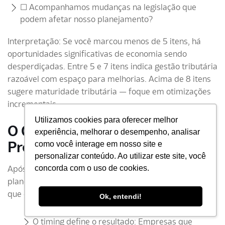
☐ Acompanhamos mudanças na legislação que
podem afetar nosso planejamento?
Interpretação: Se você marcou menos de 5 itens, há
oportunidades significativas de economia sendo
desperdiçadas. Entre 5 e 7 itens indica gestão tributária
razoável com espaço para melhorias. Acima de 8 itens
sugere maturidade tributária — foque em otimizações
incrementais.
Utilizamos cookies para oferecer melhor
O Que Gestores e CFOs
experiência, melhorar o desempenho, analisar
Precisam Saber
como você interage em nosso site e
personalizar conteúdo. Ao utilizar este site, você
Após analisar centenas de implementações de
concorda com o uso de cookies.
planejamento tributário, identificamos padrões críticos
que determinam o sucesso ou fracasso das estratégias:
Ok, entendi!
O timing define o resultado: Empresas que