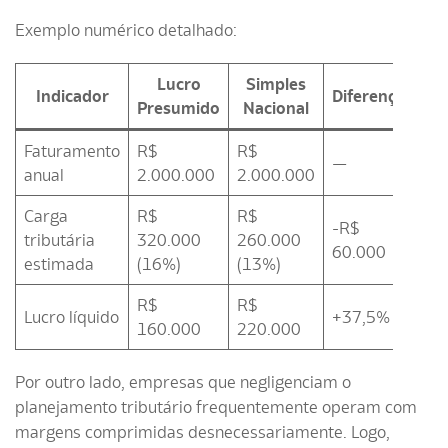
Exemplo numérico detalhado:
Lucro
Simples
Indicador
Diferença
Presumido
Nacional
Faturamento
R$
R$
—
anual
2.000.000
2.000.000
Carga
R$
R$
-R$
tributária
320.000
260.000
60.000
estimada
(16%)
(13%)
R$
R$
Lucro líquido
+37,5%
160.000
220.000
Por outro lado, empresas que negligenciam o
planejamento tributário frequentemente operam com
margens comprimidas desnecessariamente. Logo,