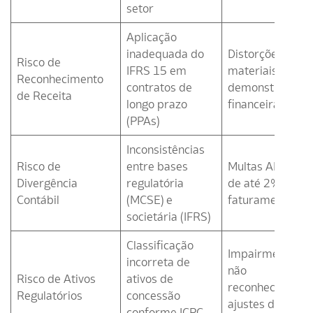
setor
Aplicação
inadequada do
Distorções
Risco de
IFRS 15 em
materiais em
Reconhecimento
contratos de
demonstrações
de Receita
longo prazo
financeiras
(PPAs)
Inconsistências
Risco de
entre bases
Multas ANEEL
Divergência
regulatória
de até 2% do
Contábil
(MCSE) e
faturamento
societária (IFRS)
Classificação
Impairment
incorreta de
não
Risco de Ativos
ativos de
reconhecido e
Regulatórios
concessão
ajustes de
conforme ICPC