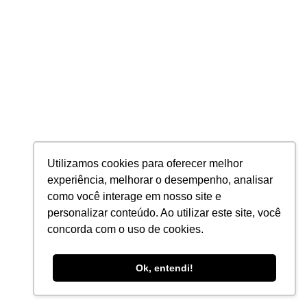
Goiânia – GO
(62) 3926-1126
Rua Mário Bitar, nº 81, Setor Marista, 74150-260
São Paulo – SP
Av. Brigadeiro Faria Lima, nº 1.811, 9º Andar, Conj. 918, Jardim
Paulistano, 01452-001
Rio de Janeiro – RJ
Utilizamos cookies para oferecer melhor
Rua do Passeio, nº 38, Bloco II, 15º Andar, Centro, 20021-290
experiência, melhorar o desempenho, analisar
como você interage em nosso site e
Patos de Minas – MG
personalizar conteúdo. Ao utilizar este site, você
R. José de Santana, 345 - Centro, Patos de Minas - MG, 38700-
concorda com o uso de cookies.
052
Ok, entendi!
Curitiba – PR
Av. Brasília, nº 6759, Sala 30, Novo Mundo, 81020-010