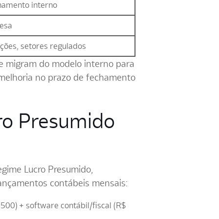
namento interno
resa
ções, setores regulados
ue migram do modelo interno para
 melhoria no prazo de fechamento
cro Presumido
regime Lucro Presumido,
ançamentos contábeis mensais:
500) + software contábil/fiscal (R$