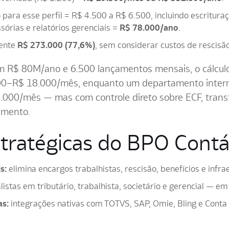
ara esse perfil = R$ 4.500 a R$ 6.500, incluindo escrituração
sórias e relatórios gerenciais =
R$ 78.000/ano
.
ente
R$ 273.000 (77,6%)
, sem considerar custos de rescisão
 R$ 80M/ano e 6.500 lançamentos mensais, o cálculo 
000–R$ 18.000/mês, enquanto um departamento intern
5.000/mês — mas com controle direto sobre ECF, transfe
timento.
tratégicas do BPO Contá
s:
elimina encargos trabalhistas, rescisão, benefícios e infr
istas em tributário, trabalhista, societário e gerencial — em
as:
integrações nativas com TOTVS, SAP, Omie, Bling e Conta 