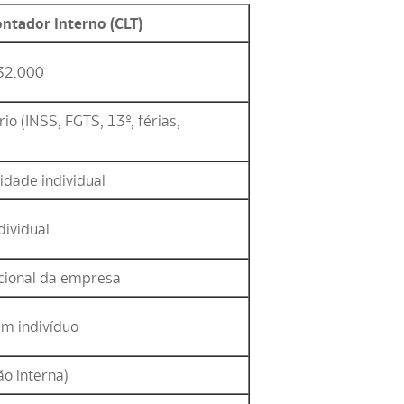
ntador Interno (CLT)
32.000
io (INSS, FGTS, 13º, férias,
idade individual
dividual
icional da empresa
m indivíduo
ão interna)