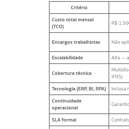
Critério
Custo total mensal
R$ 1.50
(TCO)
Encargos trabalhistas
Não apl
Escalabilidade
Alta — a
Multidisc
Cobertura técnica
IFRS)
Tecnologia (ERP, BI, RPA)
Inclusa 
Continuidade
Garanti
operacional
SLA formal
Contrat