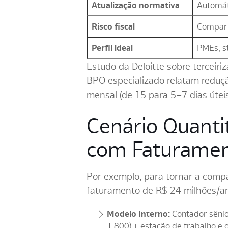
Atualização normativa
Automát
Risco fiscal
Compart
Perfil ideal
PMEs, s
Estudo da Deloitte sobre terceir
BPO especializado relatam reduç
mensal (de 15 para 5–7 dias úteis
Cenário Quanti
com Faturame
Por exemplo, para tornar a compa
faturamento de R$ 24 milhões/a
Modelo Interno:
Contador sênio
1.800) + estação de trabalho e