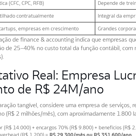
ica (CFC, CPC, RFB)
Depende de trei
ilhado contratualmente
Integral da emp
tartups, empresas em crescimento
Grandes corpora
ização de finance & accounting indica que empresas q
ão de 25–40% no custo total da função contábil, com
).
tativo Real: Empresa Lu
nto de R$ 24M/ano
ração tangível, considere uma empresa de serviços, 
no (R$ 2 milhões/mês), com aproximadamente 1.800 l
r (R$ 14.000) + encargos 70% (R$ 9.800) + benefícios (R$ 2.
 overhead (R$ 1.200) =
R$ 29.300/mês ou R$ 351.600/ano
.