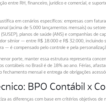
ão entre RH, financeiro, jurídico e comercial, e suport
justifica em cenários específicos: empresas com fatu
ional (acima de 5.000 lançamentos mensais) ou setores
 (SUSEP), planos de saúde (ANS) e companhias de capi
dor sênior — entre R$ 18.000 e R$ 32.000, incluindo 
ura — é compensado pelo controle e pela personalizaç
menor porte, manter essa estrutura representa conce
os contábeis no Brasil é de 18% ao ano. Férias, afas
mo fechamento mensal e entrega de obrigações acessór
cnico: BPO Contábil x Co
tiza as diferenças com base em critérios objetivos de