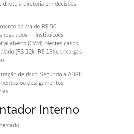
e direto à diretoria em decisões
ramento acima de R$ 50
 regulados — instituições
tal aberto (CVM). Nestes casos,
salário (R$ 12k–R$ 18k), encargos
ão.
ntração de risco. Segundo a ABRH
tamentos ou desligamentos
ias.
ntador Interno
 mercado: