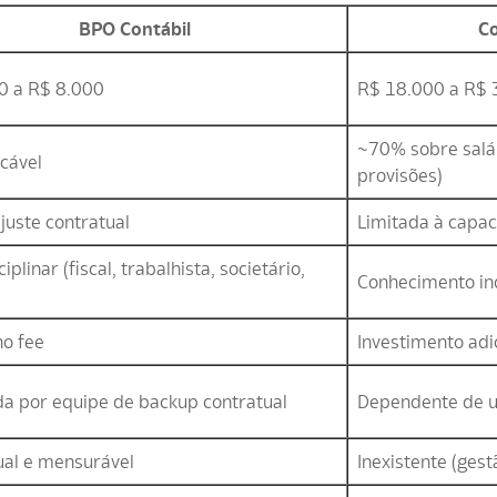
BPO Contábil
Co
0 a R$ 8.000
R$ 18.000 a R$ 
~70% sobre salár
icável
provisões)
juste contratual
Limitada à capac
iplinar (fiscal, trabalhista, societário,
Conhecimento in
no fee
Investimento ad
da por equipe de backup contratual
Dependente de u
ual e mensurável
Inexistente (gest