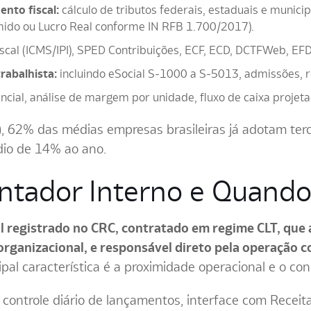
ento fiscal:
cálculo de tributos federais, estaduais e munic
mido ou Lucro Real conforme IN RFB 1.700/2017).
cal (ICMS/IPI), SPED Contribuições, ECF, ECD, DCTFWeb, EFD-
rabalhista:
incluindo eSocial S-1000 a S-5013, admissões, r
cial, análise de margem por unidade, fluxo de caixa projeta
, 62% das médias empresas brasileiras já adotam ter
dio de 14% ao ano.
tador Interno e Quando
al registrado no CRC, contratado em regime CLT, que
rganizacional, e responsável direto pela operação co
ipal característica é a proximidade operacional e o c
 controle diário de lançamentos, interface com Receit